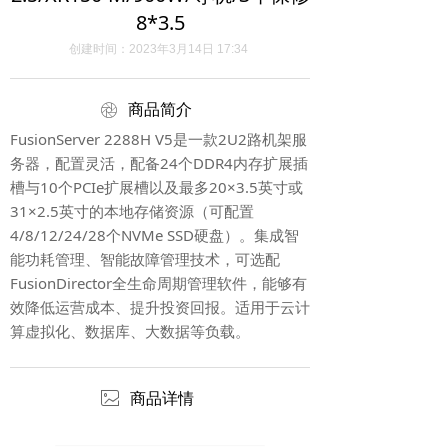
8*3.5
创建时间：
2023年3月14日
17:34
ꁵ
商品简介
FusionServer 2288H V5是一款2U2路机架服
务器，配置灵活，配备24个DDR4内存扩展插
槽与10个PCIe扩展槽以及最多20×3.5英寸或
31×2.5英寸的本地存储资源（可配置
4/8/12/24/28个NVMe SSD硬盘）。集成智
能功耗管理、智能故障管理技术，可选配
FusionDirector全生命周期管理软件，能够有
效降低运营成本、提升投资回报。适用于云计
算虚拟化、数据库、大数据等负载。
ꂈ
商品详情